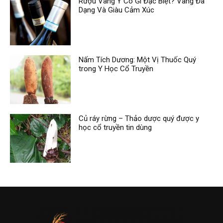
Rượu Vang Ý Có Gì Đặc Biệt? Vang Đa
Dạng Và Giàu Cảm Xúc
Nấm Tích Dương: Một Vị Thuốc Quý
trong Y Học Cổ Truyền
Củ ráy rừng – Thảo dược quý được y
học cổ truyền tin dùng