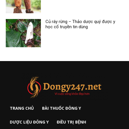
Củ ráy rừng – Thảo dược quý được y
học cổ truyền tin dùng
TRANG CHỦ
BÀI THUỐC ĐÔNG Y
DƯỢC LIỆU ĐÔNG Y
ĐIỀU TRỊ BỆNH