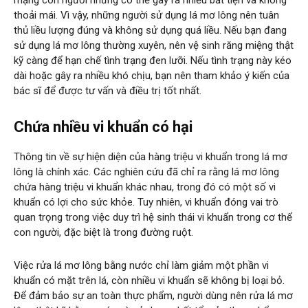
mạng con người nhưng có thể gây ra nhiều bất tiện và không
thoải mái. Vì vậy, những người sử dụng lá mơ lông nên tuân
thủ liều lượng đúng và không sử dụng quá liều. Nếu bạn đang
sử dụng lá mơ lông thường xuyên, nên vệ sinh răng miệng thật
kỹ càng để hạn chế tình trạng đen lưỡi. Nếu tình trạng này kéo
dài hoặc gây ra nhiều khó chịu, bạn nên tham khảo ý kiến của
bác sĩ để được tư vấn và điều trị tốt nhất.
Chứa nhiều vi khuẩn có hại
Thông tin về sự hiện diện của hàng triệu vi khuẩn trong lá mơ
lông là chính xác. Các nghiên cứu đã chỉ ra rằng lá mơ lông
chứa hàng triệu vi khuẩn khác nhau, trong đó có một số vi
khuẩn có lợi cho sức khỏe. Tuy nhiên, vi khuẩn đóng vai trò
quan trọng trong việc duy trì hệ sinh thái vi khuẩn trong cơ thể
con người, đặc biệt là trong đường ruột.
Việc rửa lá mơ lông bằng nước chỉ làm giảm một phần vi
khuẩn có mặt trên lá, còn nhiều vi khuẩn sẽ không bị loại bỏ.
Để đảm bảo sự an toàn thực phẩm, người dùng nên rửa lá mơ