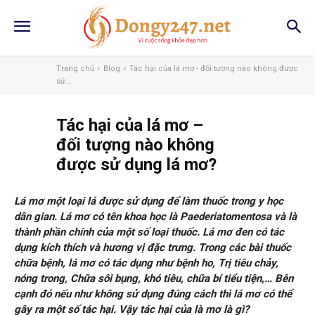
Trang chủ
Blog
Tác hại của lá mơ - đối tượng nào không được
sử...
Tác hại của lá mơ –
đối tượng nào không
được sử dụng lá mơ?
Lá mơ một loại lá được sử dụng để làm thuốc trong y học
dân gian. Lá mơ có tên khoa học là Paederiatomentosa và là
thành phần chính của một số loại thuốc. Lá mơ đen có tác
dụng kích thích và hương vị đặc trưng. Trong các bài thuốc
chữa bệnh, lá mơ có tác dụng như bệnh ho, Trị tiêu chảy,
nóng trong, Chữa sôi bụng, khó tiêu, chữa bí tiểu tiện,… Bên
cạnh đó nếu như không sử dụng đúng cách thì lá mơ có thể
gây ra một số tác hại. Vậy tác hại của là mơ là gì?