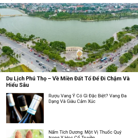
Du Lịch Phú Thọ – Về Miền Đất Tổ Để Đi Chậm Và
Hiểu Sâu
Rượu Vang Ý Có Gì Đặc Biệt? Vang Đa
Dạng Và Giàu Cảm Xúc
Nấm Tích Dương: Một Vị Thuốc Quý
trong Y Học Cổ Truyền