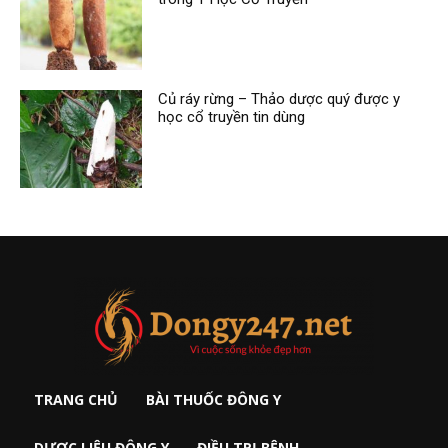
Củ ráy rừng – Thảo dược quý được y
học cổ truyền tin dùng
TRANG CHỦ
BÀI THUỐC ĐÔNG Y
DƯỢC LIỆU ĐÔNG Y
ĐIỀU TRỊ BỆNH