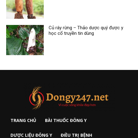
Củ ráy rừng – Thảo dược quý được y
học cổ truyền tin dùng
TRANG CHỦ
BÀI THUỐC ĐÔNG Y
DƯỢC LIỆU ĐÔNG Y
ĐIỀU TRỊ BỆNH