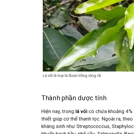
Lá vối là loại lá được trồng rộng rãi
Thành phần dược tính
Hiện nay, trong
lá vối
có chứa khoảng 4% c
thiết giúp cơ thể thanh lọc. Ngoài ra, the
kháng sinh như Streptococcus, Staphylococ
khuẩn bạch hầu, phế cầu, Salmonella, Bacil