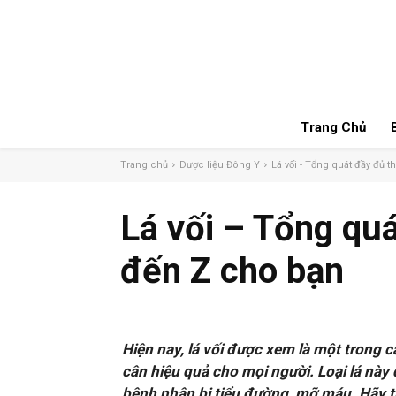
Trang Chủ
Trang chủ
Dược liệu Đông Y
Lá vối - Tổng quát đầy đủ th
Lá vối – Tổng quá
đến Z cho bạn
Hiện nay, lá vối được xem là một trong cá
cân hiệu quả cho mọi người. Loại lá này
bệnh nhân bị tiểu đường, mỡ máu. Hãy t