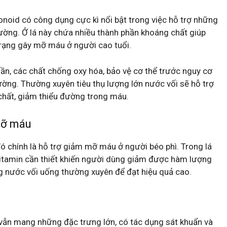
onoid có công dụng cực kì nổi bật trong việc hỗ trợ những
ường. Ở lá này chứa nhiều thành phần khoáng chất giúp
trạng gây mỡ máu ở người cao tuổi.
phần, các chất chống oxy hóa, bảo vệ cơ thể trước nguy cơ
ường. Thường xuyên tiêu thụ lượng lớn nước vối sẽ hỗ trợ
hất, giảm thiểu đường trong máu.
mỡ máu
đó chính là hỗ trợ giảm mỡ máu ở người béo phì. Trong lá
vitamin cần thiết khiến người dùng giảm được hàm lượng
g nước vối uống thường xuyên để đạt hiệu quả cao.
 vẫn mang những đặc trưng lớn, có tác dụng sát khuẩn và