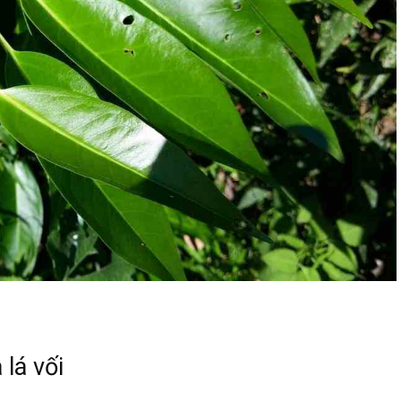
lá vối