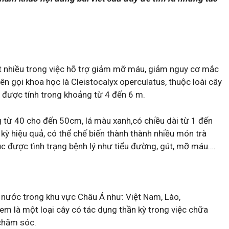
ất nhiều trong việc hỗ trợ giảm mỡ máu, giảm nguy cơ mắc
ên gọi khoa học là Cleistocalyx operculatus, thuộc loài cây
y được tính trong khoảng từ 4 đến 6 m.
 từ 40 cho đến 50cm, lá màu xanh,có chiều dài từ 1 đến
ỳ hiệu quả, có thể chế biến thành thành nhiều món trà
c được tình trạng bệnh lý như tiểu đường, gút, mỡ máu….
 nước trong khu vực Châu Á như: Việt Nam, Lào,
m là một loại cây có tác dụng thần kỳ trong việc chữa
 chăm sóc.