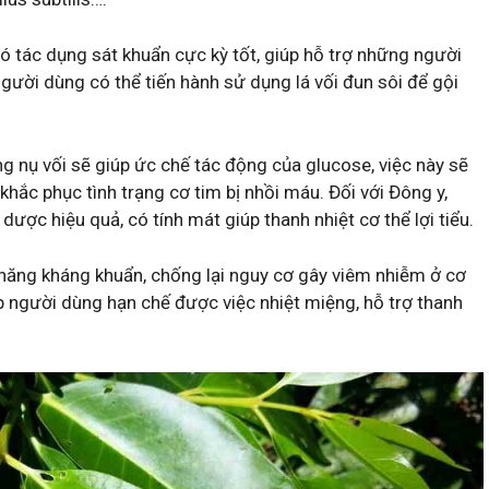
 tác dụng sát khuẩn cực kỳ tốt, giúp hỗ trợ những người
ười dùng có thể tiến hành sử dụng lá vối đun sôi để gội
g nụ vối sẽ giúp ức chế tác động của glucose, việc này sẽ
hắc phục tình trạng cơ tim bị nhồi máu. Đối với Đông y,
ược hiệu quả, có tính mát giúp thanh nhiệt cơ thể lợi tiểu.
năng kháng khuẩn, chống lại nguy cơ gây viêm nhiễm ở cơ
iúp người dùng hạn chế được việc nhiệt miệng, hỗ trợ thanh