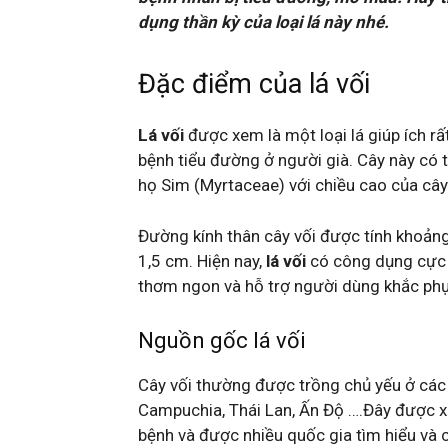
dụng thần kỳ của loại lá này nhé.
Đặc điểm của lá vối
Lá vối
được xem là một loại lá giúp ích r
bệnh tiểu đường ở người già. Cây này có t
họ Sim (Myrtaceae) với chiều cao của câ
Đường kính thân cây vối được tính khoảng
1,5 cm. Hiện nay,
lá vối
có công dụng cực k
thơm ngon và hỗ trợ người dùng khắc phụ
Nguồn gốc lá vối
Cây vối thường được trồng chủ yếu ở các
Campuchia, Thái Lan, Ấn Độ ….Đây được xe
bệnh và được nhiều quốc gia tìm hiểu và