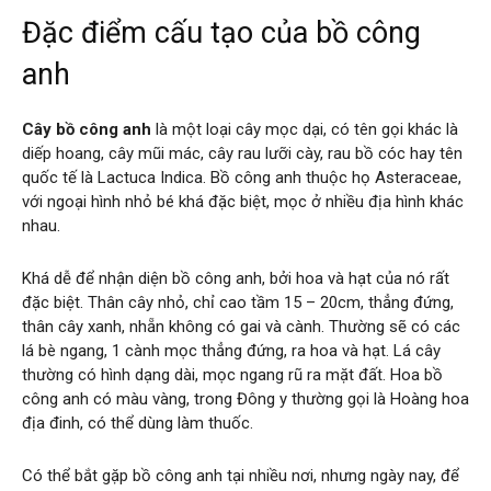
Đặc điểm cấu tạo của bồ công
anh
Cây bồ công anh
là một loại cây mọc dại, có tên gọi khác là
diếp hoang, cây mũi mác, cây rau lưỡi cày, rau bồ cóc hay tên
quốc tế là Lactuca Indica. Bồ công anh thuộc họ Asteraceae,
với ngoại hình nhỏ bé khá đặc biệt, mọc ở nhiều địa hình khác
nhau.
Khá dễ để nhận diện bồ công anh, bởi hoa và hạt của nó rất
đặc biệt. Thân cây nhỏ, chỉ cao tầm 15 – 20cm, thẳng đứng,
thân cây xanh, nhẵn không có gai và cành. Thường sẽ có các
lá bè ngang, 1 cành mọc thẳng đứng, ra hoa và hạt. Lá cây
thường có hình dạng dài, mọc ngang rũ ra mặt đất. Hoa bồ
công anh có màu vàng, trong Đông y thường gọi là Hoàng hoa
địa đinh, có thể dùng làm thuốc.
Có thể bắt gặp bồ công anh tại nhiều nơi, nhưng ngày nay, để