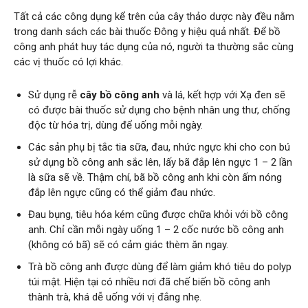
Tất cả các công dụng kể trên của cây thảo dược này đều nằm
trong danh sách các bài thuốc Đông y hiệu quả nhất. Để bồ
công anh phát huy tác dụng của nó, người ta thường sắc cùng
các vị thuốc có lợi khác.
Sử dụng rễ
cây bồ công anh
và lá, kết hợp với Xạ đen sẽ
có được bài thuốc sử dụng cho bệnh nhân ung thư, chống
độc từ hóa trị, dùng để uống mỗi ngày.
Các sản phụ bị tắc tia sữa, đau, nhức ngực khi cho con bú
sử dụng bồ công anh sắc lên, lấy bã đắp lên ngực 1 – 2 lần
là sữa sẽ về. Thậm chí, bã bồ công anh khi còn ấm nóng
đắp lên ngực cũng có thể giảm đau nhức.
Đau bụng, tiêu hóa kém cũng được chữa khỏi với bồ công
anh. Chỉ cần mỗi ngày uống 1 – 2 cốc nước bồ công anh
(không có bã) sẽ có cảm giác thèm ăn ngay.
Trà bồ công anh được dùng để làm giảm khó tiêu do polyp
túi mật. Hiện tại có nhiều nơi đã chế biến bồ công anh
thành trà, khá dễ uống với vị đắng nhẹ.