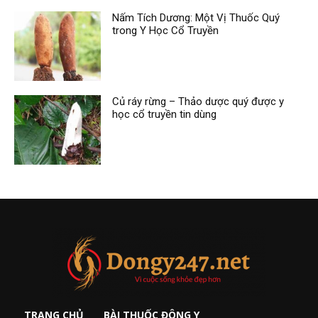
Nấm Tích Dương: Một Vị Thuốc Quý
trong Y Học Cổ Truyền
Củ ráy rừng – Thảo dược quý được y
học cổ truyền tin dùng
TRANG CHỦ
BÀI THUỐC ĐÔNG Y