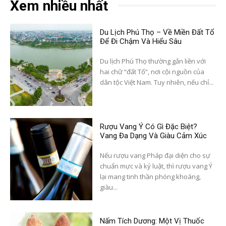
Xem nhiều nhất
Du Lịch Phú Thọ – Về Miền Đất Tổ
Để Đi Chậm Và Hiểu Sâu
Du lịch Phú Thọ thường gắn liền với
hai chữ “đất Tổ”, nơi cội nguồn của
dân tộc Việt Nam. Tuy nhiên, nếu chỉ...
Rượu Vang Ý Có Gì Đặc Biệt?
Vang Đa Dạng Và Giàu Cảm Xúc
Nếu rượu vang Pháp đại diện cho sự
chuẩn mực và kỷ luật, thì rượu vang Ý
lại mang tinh thần phóng khoáng,
giàu...
Nấm Tích Dương: Một Vị Thuốc