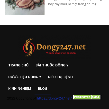
hay cây máu, là một trong những...
TRANG CHỦ
BÀI THUỐC ĐÔNG Y
DƯỢC LIỆU ĐÔNG Y
ĐIỀU TRỊ BỆNH
KINH NGHIỆM
BLOG
2022 Copyright of
https://dongy247.net/